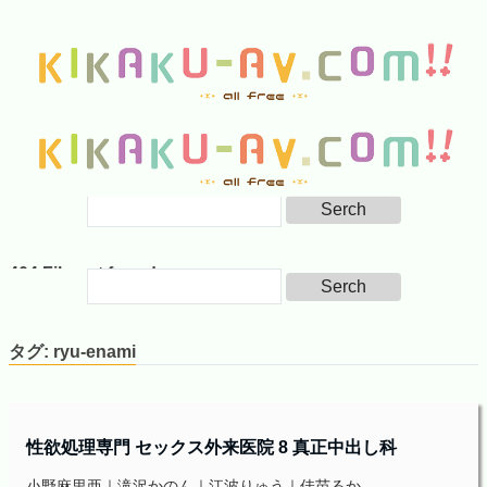
タグ:
ryu-enami
性欲処理専門 セックス外来医院 8 真正中出し科
小野麻里亜｜滝沢かのん｜江波りゅう｜佳苗るか