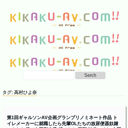
タグ:
高村ひよ奈
第1回ギャルソンAV企画グランプリノミネート作品 ト
イレメーカーに就職したら先輩OLたちの放尿便器奴隷