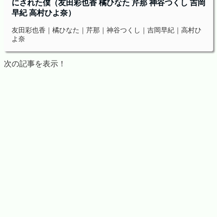
にされた僕（友田彩也香 橘ひなた 芹那 神谷つくし 吉岡
早紀 高村ひよ奈）
友田彩也香｜橘ひなた｜芹那｜神谷つくし｜吉岡早紀｜高村ひ
よ奈
次の記事を表示！